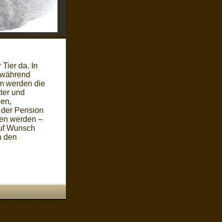
 Tier da. In
n während
am werden die
ter und
gen,
 der Pension
fen werden –
auf Wunsch
n den