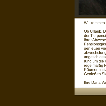
Willkommen i
Ob Urlaub, Di
der Tierpens
ihrer Abwese
Pensionsgäst
genießen vie
abwechslungs
angeschlosse
rund um die 
regelmäßig F
Räumen insta
Genießen Sie 
Ihre Dana Vog