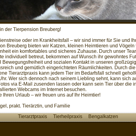
n der Tierpension Breuberg!
enstreise oder im Krankheitsfall – wir sind immer für Sie und Ihr
ion Breuberg bieten wir Katzen, kleinen Heimtieren und Vögel
nheit ein komfortables und sicheres Zuhause. Durch unser Te
e individuell betreut, bekommen auf Wunsch ihr gewohntes Fut
l Bewegungsfreiheit und sozialen Kontakt in unseren großzügi
reich und gemütlich eingerichteten Räumlichkeiten. Durch die
ne Tierarztpraxis kann jedem Tier im Bedarfsfall schnell gehol
Uhr. Wer sich dennoch nach seinem Liebling sehnt, kann sich 
otos via E-Mail zusenden lassen oder kann sein Tier über die i
llierten Webcams im Internet besuchen.
Ihren Urlaub – wir freuen uns auf Ihr Heimtier!
el, prakt. Tierärztin, und Familie
Tierarztpraxis
Tierheilpraxis
Bengalkatzen