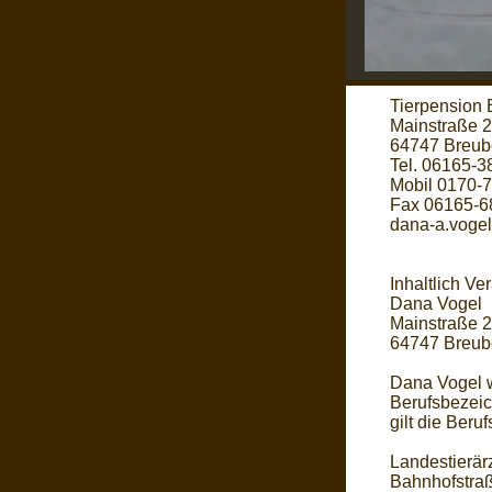
Tierpension 
Mainstraße 
64747 Breub
Tel. 06165-
Mobil 0170-
Fax 06165-6
dana-a.vog
Inhaltlich Ve
Dana Vogel
Mainstraße 
64747 Breub
Dana Vogel w
Berufsbezeic
gilt die Ber
Landestierär
Bahnhofstra