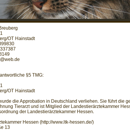
Breuberg
21
erg/OT Hainstadt
3899830
7337387
8149
el@web.de
rantwortliche §5 TMG:
21
erg/OT Hainstadt
urde die Approbation in Deutschland verliehen. Sie führt die g
hnung Tierarzt und ist Mitglied der Landestierärztekammer Hess
ufsordnung der Landestierärztekammer Hessen.
ztekammer Hessen (http://www.ltk-hessen.de/)
ße 13